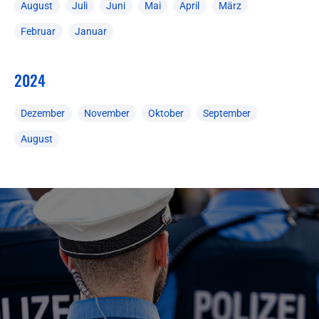
August
Juli
Juni
Mai
April
März
Februar
Januar
2024
Dezember
November
Oktober
September
August