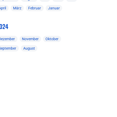
April
März
Februar
Januar
024
Dezember
November
Oktober
September
August