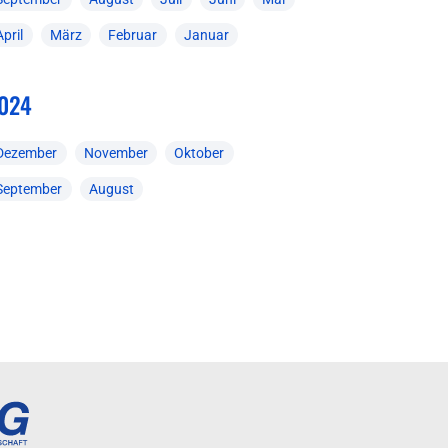
April
März
Februar
Januar
024
Dezember
November
Oktober
September
August