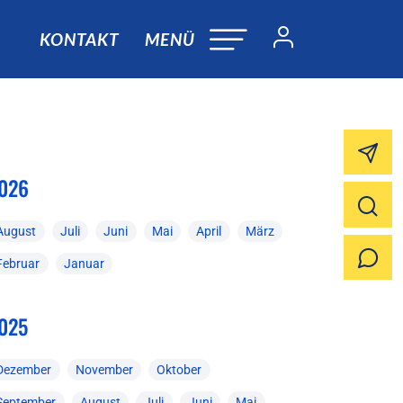
KONTAKT
MENÜ
026
August
Juli
Juni
Mai
April
März
Februar
Januar
025
Dezember
November
Oktober
September
August
Juli
Juni
Mai