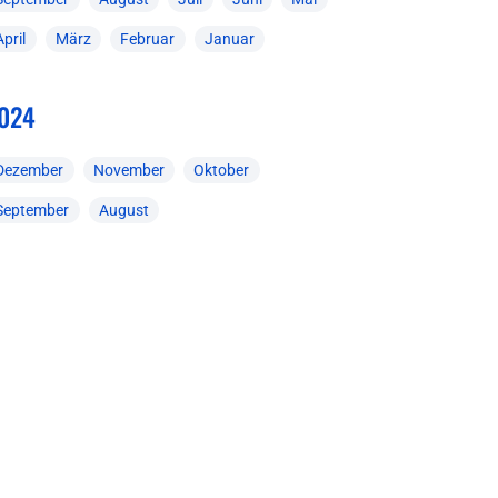
April
März
Februar
Januar
024
Dezember
November
Oktober
September
August