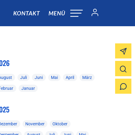
KONTAKT
MENÜ
026
August
Juli
Juni
Mai
April
März
Februar
Januar
025
Dezember
November
Oktober
September
August
Juli
Juni
Mai