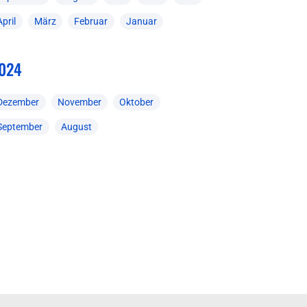
April
März
Februar
Januar
024
Dezember
November
Oktober
September
August