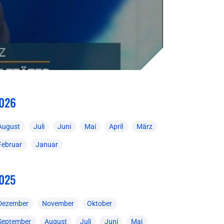
026
August
Juli
Juni
Mai
April
März
Februar
Januar
025
Dezember
November
Oktober
September
August
Juli
Juni
Mai