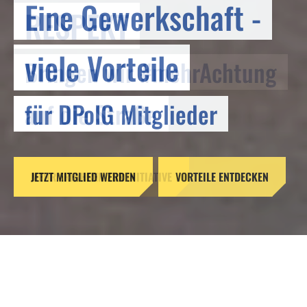
Eine Gewerkschaft -
RESPEKT
viele Vorteile
Bringen wir #mehrAchtung
für DPolG Mitglieder
auf die Straße
JETZT MITGLIED WERDEN
MEHR ERFAHREN ZUR INITIATIVE
VORTEILE ENTDECKEN
DPolG fordert Novellierung