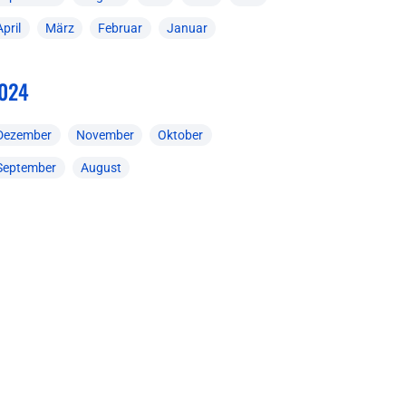
April
März
Februar
Januar
024
Dezember
November
Oktober
September
August