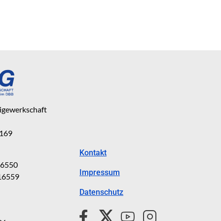
eigewerkschaft
 169
Kontakt
816550
Impressum
816559
Datenschutz