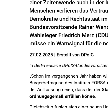
einer Zeitenwende auch in der I
Menschen verlieren das Vertrau
Demokratie und Rechtsstaat im
Bundesvorsitzende Rainer Wend
Wahlsieger Friedrich Merz (CDU
müsse ein Warnsignal für die n
27.02.2025
|
Erstellt von
DPolG
In Berlin erklärte DPolG-Bundesvorsitze
„Schon im vergangenen Jahr haben wir
Bürgerbefragung des Instituts FORSA
der Auffassung seien, dass der der
St
ordnungsgemäß erfüllen könne
.
Gleichzeitig fühlen sich einer neuen 