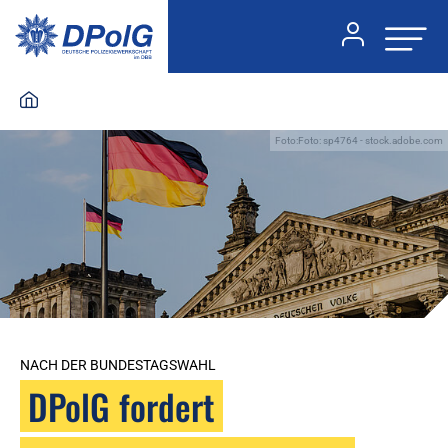
Foto:Foto: sp4764 - stock.adobe.com
NACH DER BUNDESTAGSWAHL
DPolG fordert