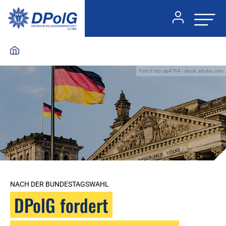
Foto:Foto: sp4764 - stock.adobe.com
NACH DER BUNDESTAGSWAHL
DPolG fordert