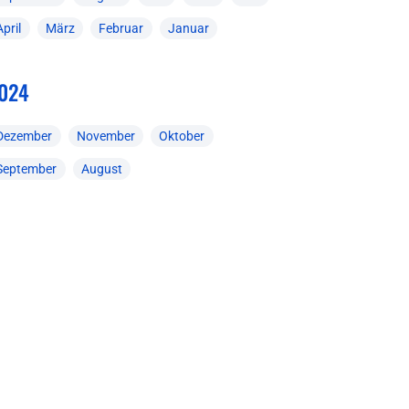
April
März
Februar
Januar
024
Dezember
November
Oktober
September
August