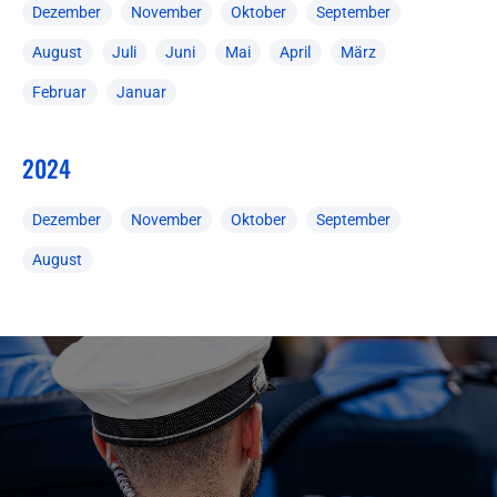
Dezember
November
Oktober
September
August
Juli
Juni
Mai
April
März
Februar
Januar
2024
Dezember
November
Oktober
September
August