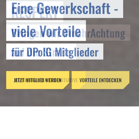
Eine Gewerkschaft -
RESPEKT
viele Vorteile
Bringen wir #mehrAchtung
für DPolG Mitglieder
auf die Straße
JETZT MITGLIED WERDEN
MEHR ERFAHREN ZUR INITIATIVE
VORTEILE ENTDECKEN
DPolG fordert Novellierung