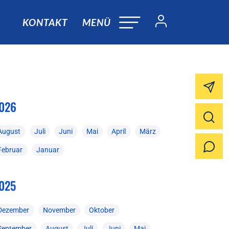
KONTAKT
MENÜ
026
August
Juli
Juni
Mai
April
März
Februar
Januar
025
Dezember
November
Oktober
September
August
Juli
Juni
Mai