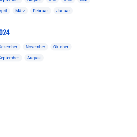
April
März
Februar
Januar
024
Dezember
November
Oktober
September
August