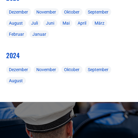
Dezember
November
Oktober
September
August
Juli
Juni
Mai
April
März
Februar
Januar
2024
Dezember
November
Oktober
September
August