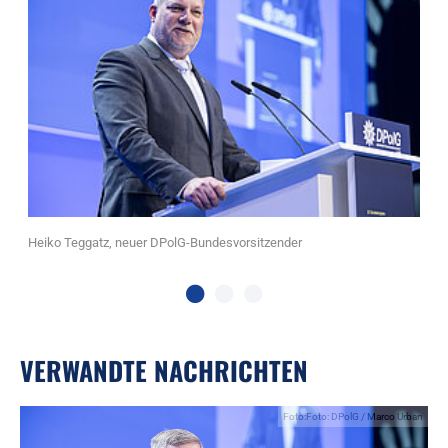
G)
Heiko Teggatz, neuer DPolG-Bundesvorsitzender
Ra
er
VERWANDTE NACHRICHTEN
Foto:Foto: DPolG / Marco Urban