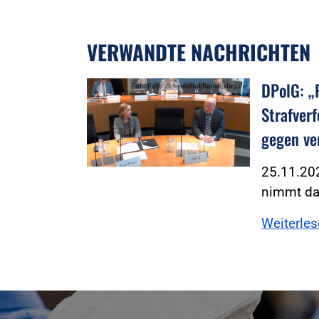
VERWANDTE NACHRICHTEN
DPolG: „
Foto:Foto: Screenshot Bundestag.de
Strafver
gegen ve
25.11.202
nimmt das
Weiterle