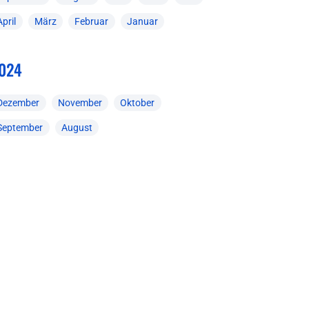
April
März
Februar
Januar
024
Dezember
November
Oktober
September
August