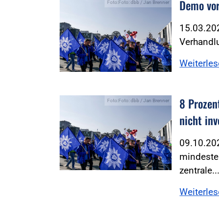
Demo vor
Foto:Foto: dbb / Jan Brenner
15.03.202
Verhandlu
Weiterle
8 Prozent
Foto:Foto: dbb / Jan Brenner
nicht inv
09.10.202
mindesten
zentrale..
Weiterle