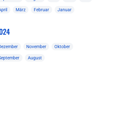
April
März
Februar
Januar
024
Dezember
November
Oktober
September
August