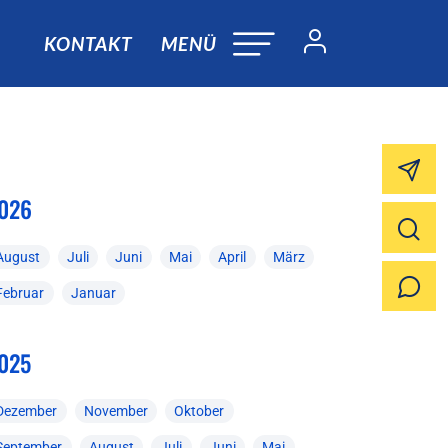
KONTAKT
MENÜ
026
August
Juli
Juni
Mai
April
März
Februar
Januar
025
Dezember
November
Oktober
September
August
Juli
Juni
Mai