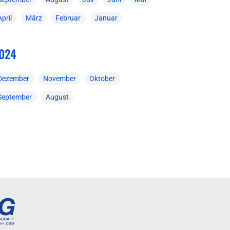
April
März
Februar
Januar
024
Dezember
November
Oktober
September
August