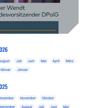
026
August
Juli
Juni
Mai
April
März
Februar
Januar
025
Dezember
November
Oktober
September
August
Juli
Juni
Mai