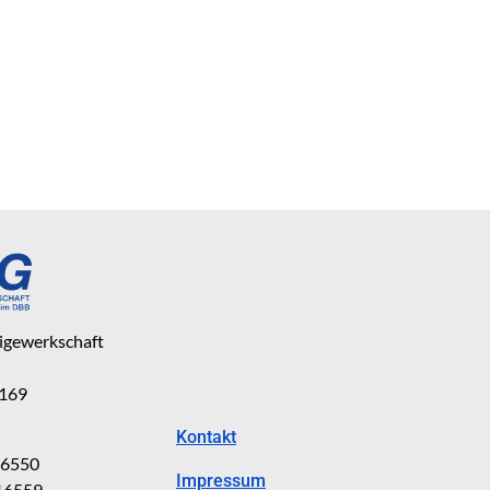
eigewerkschaft
 169
Kontakt
816550
Impressum
816559