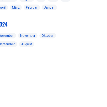
April
März
Februar
Januar
024
Dezember
November
Oktober
September
August