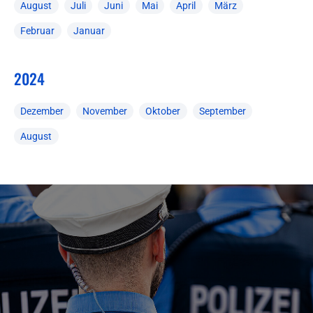
August
Juli
Juni
Mai
April
März
Februar
Januar
2024
Dezember
November
Oktober
September
August