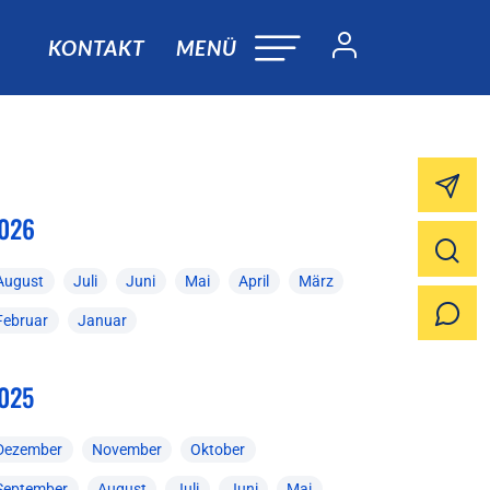
KONTAKT
MENÜ
026
August
Juli
Juni
Mai
April
März
Februar
Januar
025
Dezember
November
Oktober
September
August
Juli
Juni
Mai