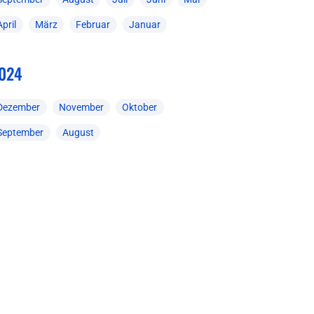
April
März
Februar
Januar
024
Dezember
November
Oktober
September
August