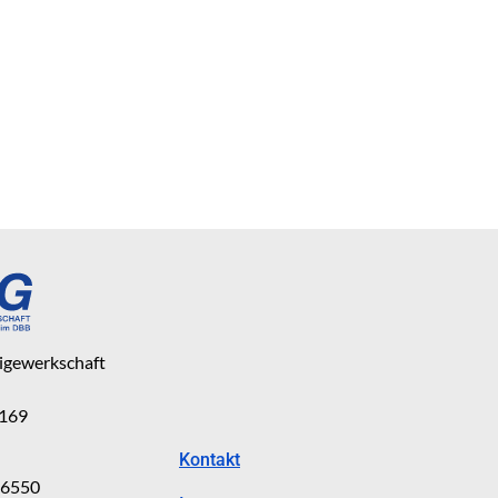
eigewerkschaft
 169
Kontakt
816550