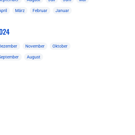
April
März
Februar
Januar
024
Dezember
November
Oktober
September
August