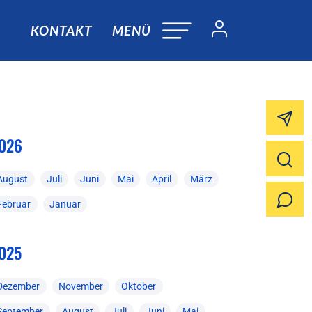
KONTAKT
MENÜ
026
August
Juli
Juni
Mai
April
März
Februar
Januar
025
Dezember
November
Oktober
September
August
Juli
Juni
Mai