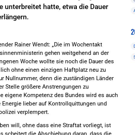
unterbreitet hatte, etwa die Dauer
rlängern.
2
zender Rainer Wendt: „Die im Wochentakt
esinnenministerin gehen weitgehend an der
gangenen Woche wollte sie noch die Dauer des
ich ohne einen einzigen Haftplatz neu zu
zur Nullnummer, denn die zuständigen Länder
er Stelle größere Anstrengungen zu
ge eigene Kompetenz des Bundes wird es auch
 Energie lieber auf Kontrollquittungen und
olizei verplempert.
en will, ohne dass eine Straftat vorliegt, ist
s scheitert die Abschiebung daran, dass die