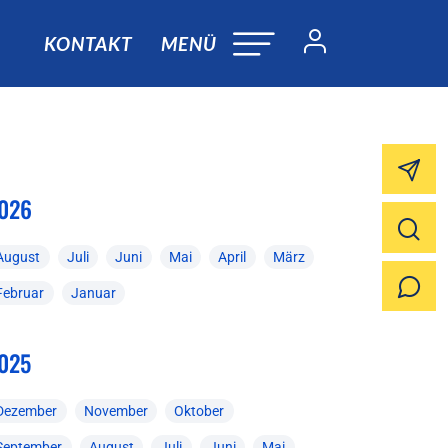
KONTAKT
MENÜ
026
August
Juli
Juni
Mai
April
März
Februar
Januar
025
Dezember
November
Oktober
September
August
Juli
Juni
Mai