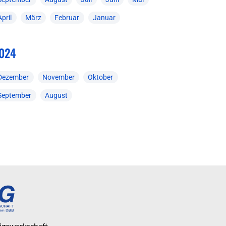
April
März
Februar
Januar
024
Dezember
November
Oktober
September
August
eigewerkschaft