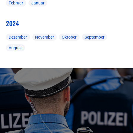
Februar
Januar
2024
Dezember
November
Oktober
September
August