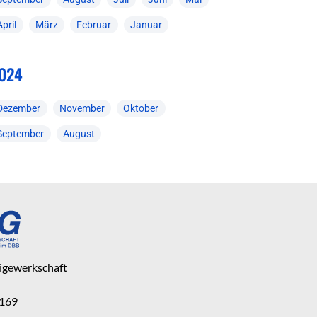
April
März
Februar
Januar
024
Dezember
November
Oktober
September
August
eigewerkschaft
 169