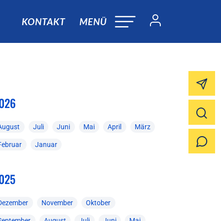
KONTAKT
MENÜ
026
August
Juli
Juni
Mai
April
März
Februar
Januar
025
Dezember
November
Oktober
September
August
Juli
Juni
Mai