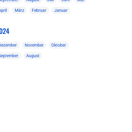
April
März
Februar
Januar
024
Dezember
November
Oktober
September
August