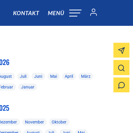
KONTAKT
MENÜ
026
August
Juli
Juni
Mai
April
März
Februar
Januar
025
Dezember
November
Oktober
September
August
Juli
Juni
Mai