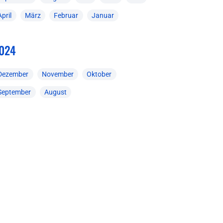
April
März
Februar
Januar
024
Dezember
November
Oktober
September
August