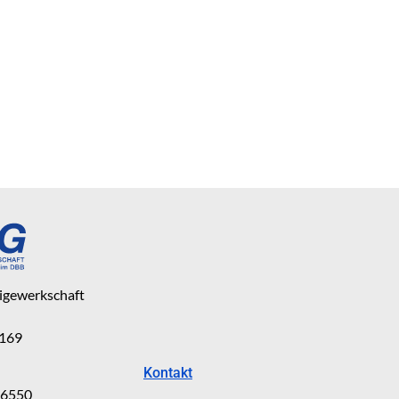
eigewerkschaft
 169
Kontakt
816550