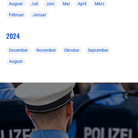
August
Juli
Juni
Mai
April
März
Februar
Januar
2024
Dezember
November
Oktober
September
August