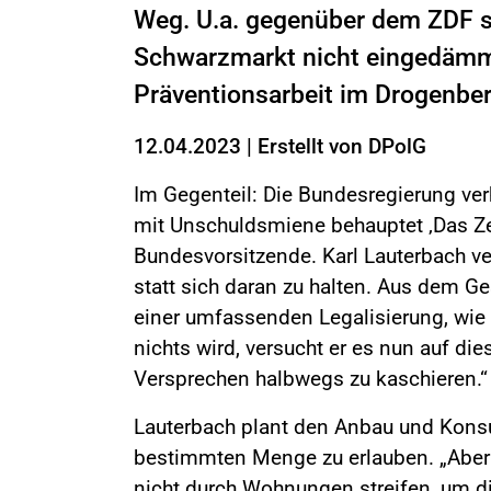
Weg. U.a. gegenüber dem ZDF sa
Schwarzmarkt nicht eingedämmt
Präventionsarbeit im Drogenbere
12.04.2023
|
Erstellt von
DPolG
Im Gegenteil: Die Bundesregierung verh
mit Unschuldsmiene behauptet ‚Das Zeu
Bundesvorsitzende. Karl Lauterbach ve
statt sich daran zu halten. Aus dem Ge
einer umfassenden Legalisierung, wie 
nichts wird, versucht er es nun auf d
Versprechen halbwegs zu kaschieren.“
Lauterbach plant den Anbau und Kons
bestimmten Menge zu erlauben. „Aber w
nicht durch Wohnungen streifen, um di