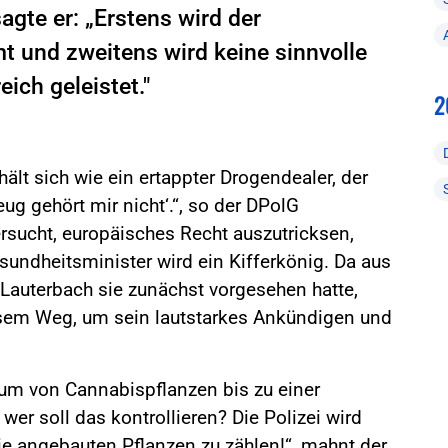
gte er: „Erstens wird der
 und zweitens wird keine sinnvolle
ich geleistet."
2
ält sich wie ein ertappter Drogendealer, der
g gehört mir nicht‘.“, so der DPolG
rsucht, europäisches Recht auszutricksen,
sundheitsminister wird ein Kifferkönig. Da aus
Lauterbach sie zunächst vorgesehen hatte,
iesem Weg, um sein lautstarkes Ankündigen und
um von Cannabispflanzen bis zu einer
er soll das kontrollieren? Die Polizei wird
e angebauten Pflanzen zu zählen!“, mahnt der