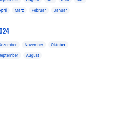
April
März
Februar
Januar
024
Dezember
November
Oktober
September
August