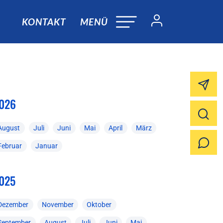
KONTAKT
MENÜ
026
August
Juli
Juni
Mai
April
März
Februar
Januar
025
Dezember
November
Oktober
September
August
Juli
Juni
Mai