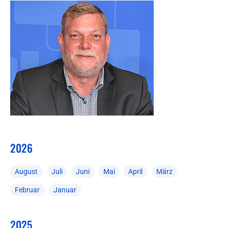
2026
August
Juli
Juni
Mai
April
März
Februar
Januar
2025