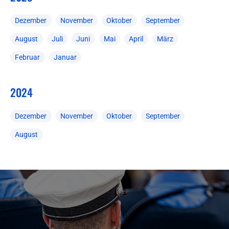
Dezember
November
Oktober
September
August
Juli
Juni
Mai
April
März
Februar
Januar
2024
Dezember
November
Oktober
September
August