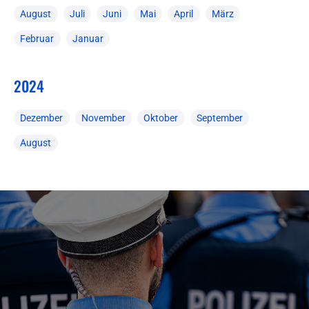
August
Juli
Juni
Mai
April
März
Februar
Januar
2024
Dezember
November
Oktober
September
August