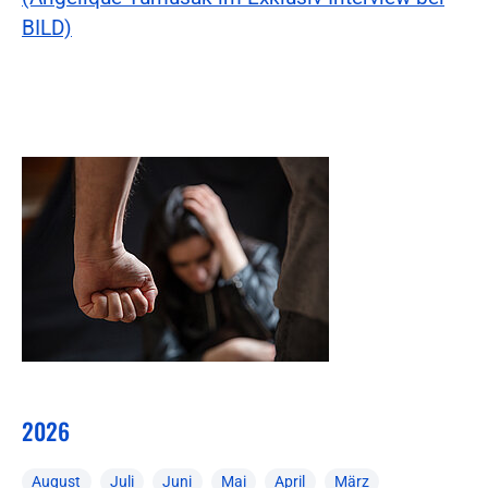
BILD)
2026
August
Juli
Juni
Mai
April
März