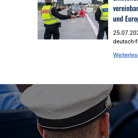
vereinba
und Euro
25.07.202
deutsch-f
Weiterle