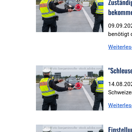
Zuständi
bekomme
09.09.202
benötigt 
Weiterle
"Schleus
Foto:Foto: benjaminnolte - stock.adobe.com
14.08.202
Schweizer
Weiterle
Einstellu
Foto:Foto: benjaminnolte - stock.adobe.com