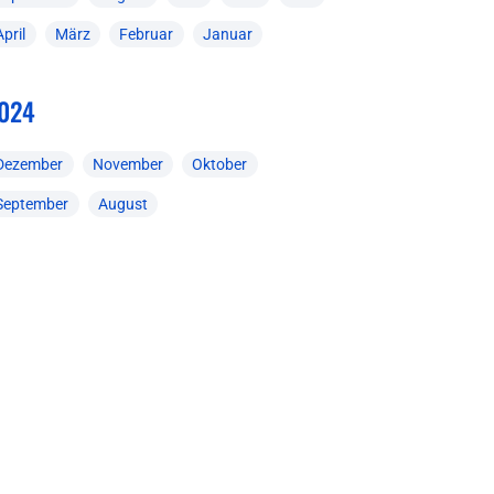
April
März
Februar
Januar
024
Dezember
November
Oktober
September
August