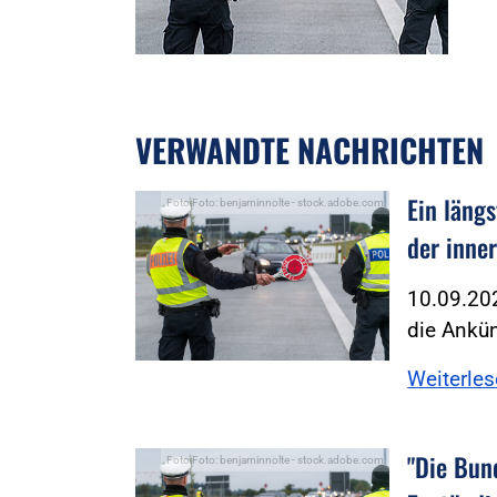
VERWANDTE NACHRICHTEN
Ein längs
Foto:Foto: benjaminnolte - stock.adobe.com
der inne
10.09.202
die Ankü
Weiterle
"Die Bun
Foto:Foto: benjaminnolte - stock.adobe.com