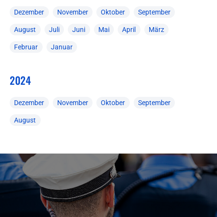
Dezember
November
Oktober
September
August
Juli
Juni
Mai
April
März
Februar
Januar
2024
Dezember
November
Oktober
September
August