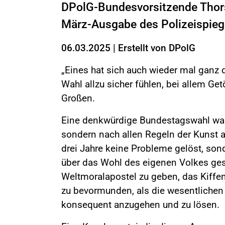
DPolG-Bundesvorsitzende Thors
März-Ausgabe des Polizeispieg
06.03.2025
|
Erstellt von
DPolG
„Eines hat sich auch wieder mal ganz d
Wahl allzu ­sicher fühlen, bei allem Ge
Großen.
Eine denkwürdige Bundestagswahl war 
sondern nach allen Regeln der Kunst 
drei Jahre keine Probleme gelöst, sond
über das Wohl des eigenen Volkes gest
Weltmoralapostel zu geben, das Kiffen
zu bevormunden, als die wesentlichen 
konsequent anzu­gehen und zu lösen.