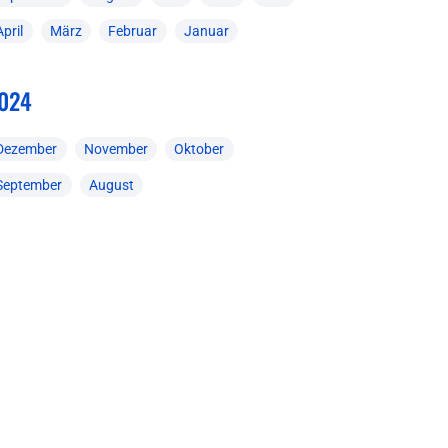
April
März
Februar
Januar
024
Dezember
November
Oktober
September
August