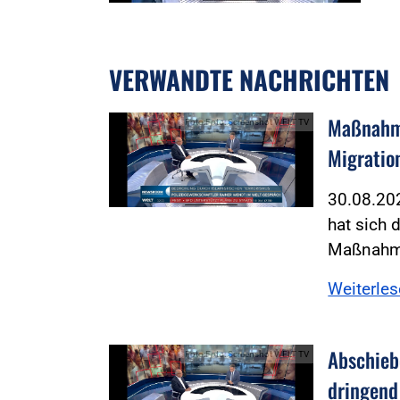
VERWANDTE NACHRICHTEN
Maßnahme
Foto:Foto: Screenshot WELT TV
Migratio
30.08.20
hat sich 
Maßnahme
Weiterle
Abschieb
Foto:Foto: Screenshot WELT TV
dringend