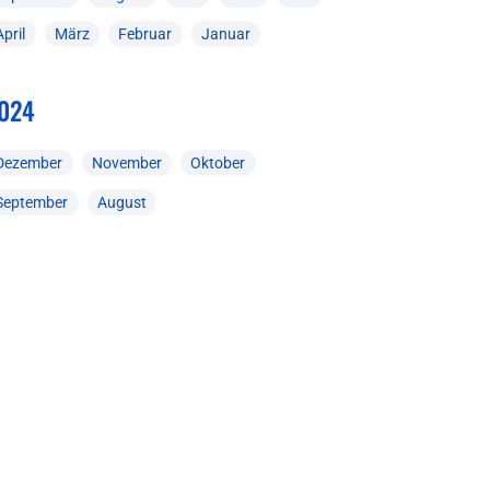
April
März
Februar
Januar
024
Dezember
November
Oktober
September
August