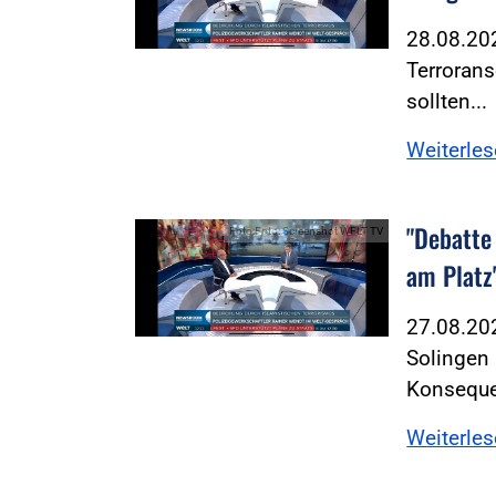
28.08.20
Terroran
sollten...
Weiterle
"Debatte
Foto:Foto: Screenshot WELT TV
am Platz
27.08.20
Solingen 
Konseque
Weiterle