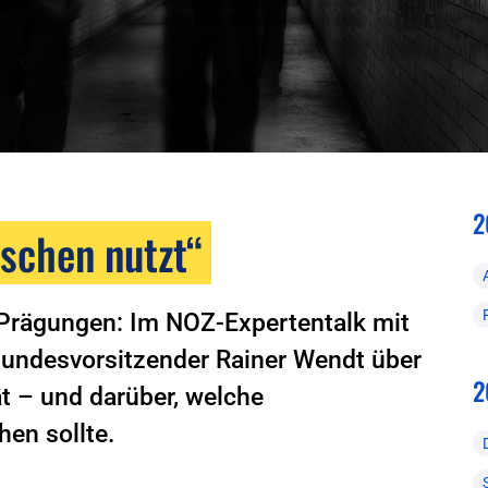
2
lschen nutzt“
e Prägungen: Im NOZ-Expertentalk mit
undesvorsitzender Rainer Wendt über
2
ät – und darüber, welche
en sollte.