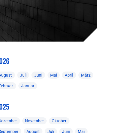
026
August
Juli
Juni
Mai
April
März
Februar
Januar
025
Dezember
November
Oktober
September
August
Juli
Juni
Mai