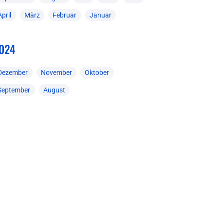
April
März
Februar
Januar
024
Dezember
November
Oktober
September
August