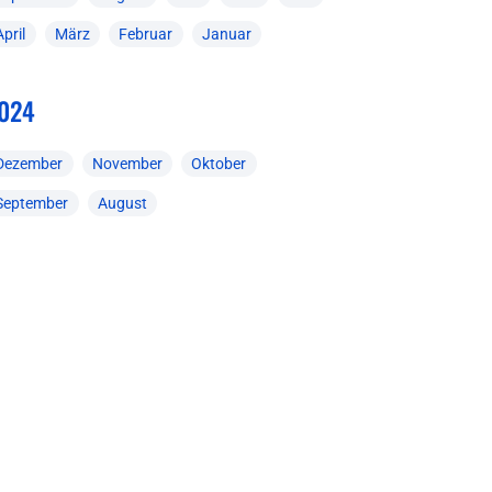
April
März
Februar
Januar
024
Dezember
November
Oktober
September
August