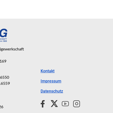
eigewerkschaft
 169
Kontakt
816550
Impressum
816559
Datenschutz
26