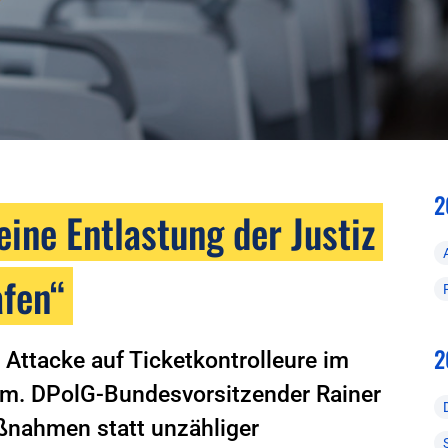
2
ine Entlastung der Justiz
afen“
2
 Attacke auf Ticketkontrolleure im
eim. DPolG-Bundesvorsitzender Rainer
ßnahmen statt unzähliger