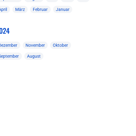
April
März
Februar
Januar
024
Dezember
November
Oktober
September
August