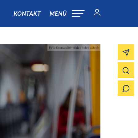
KONTAKT
MENÜ
Foto:KasparsGrinvalds / AdobeStock