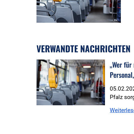
VERWANDTE NACHRICHTEN
„Wer für
Foto:KasparsGrinvalds / AdobeStock
Personal
05.02.202
Pfalz sor
Weiterle