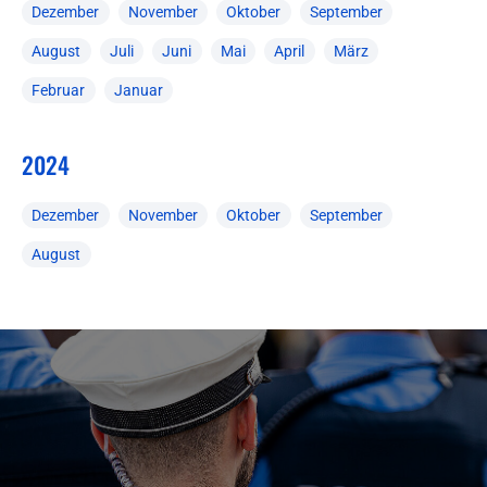
Dezember
November
Oktober
September
August
Juli
Juni
Mai
April
März
Februar
Januar
2024
Dezember
November
Oktober
September
August