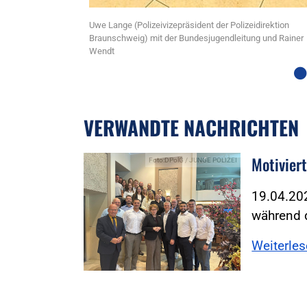
orsitzender der
Uwe Lange (Polizeivizepräsident der Polizeidirektion
Braunschweig) mit der Bundesjugendleitung und Rainer
Wendt
VERWANDTE NACHRICHTEN
Motivier
Foto:DPolG / JUNGE POLIZEI
19.04.202
während 
Weiterle