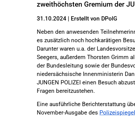
zweithöchsten Gremium der JU
31.10.2024
|
Erstellt von
DPolG
Neben den anwesenden Teilnehmerin
es zusätzlich noch hochkarätigen Besuc
Darunter waren u.a. der Landesvorsitz
Seegers, außerdem Thorsten Grimm als
der Bundesleitung sowie der Bundesvo
niedersächsische Innenministerin Dani
JUNGEN POLIZEI einen Besuch abzusta
Fragen bereitzustehen.
Eine ausführliche Berichterstattung ü
November-Ausgabe des
Polizeispiege