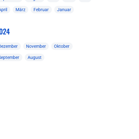
April
März
Februar
Januar
024
Dezember
November
Oktober
September
August