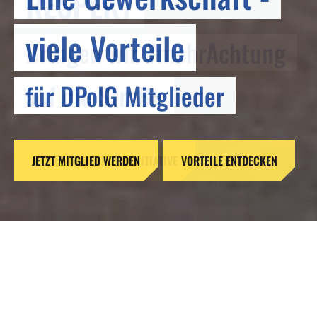
RESPEKT
viele Vorteile
Bringen wir #mehrAchtung
für DPolG Mitglieder
auf die Straße
JETZT MITGLIED WERDEN
MEHR ERFAHREN ZUR INITIATIVE
VORTEILE ENTDECKEN
Reformen ohne Verstand –
Gefahren für unsere