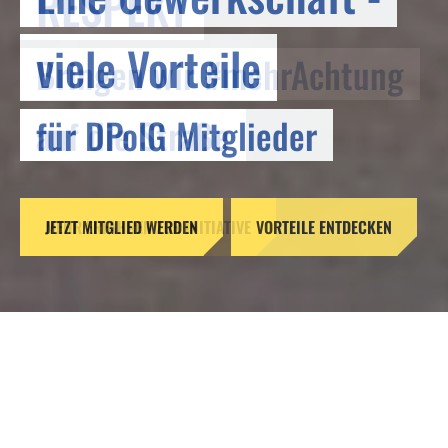
RESPEKT
viele Vorteile
Bringen wir #mehrAchtung
für DPolG Mitglieder
auf die Straße
JETZT MITGLIED WERDEN
MEHR ERFAHREN ZUR INITIATIVE
VORTEILE ENTDECKEN
Reformen ohne Verstand –
Gefahren für unsere