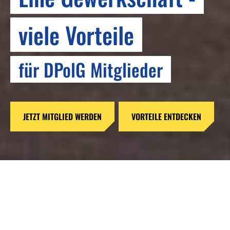
RESPEKT
viele Vorteile
Bringen wir #mehrAchtung
für DPolG Mitglieder
auf die Straße
JETZT MITGLIED WERDEN
MEHR ERFAHREN ZUR INITIATIVE
VORTEILE ENTDECKEN
Reformen ohne Verstand –
Gefahren für unsere