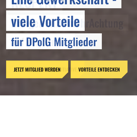
RESPEKT
viele Vorteile
Bringen wir #mehrAchtung
für DPolG Mitglieder
auf die Straße
JETZT MITGLIED WERDEN
MEHR ERFAHREN ZUR INITIATIVE
VORTEILE ENTDECKEN
Reformen ohne Verstand –
Gefahren für unsere